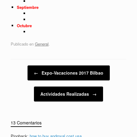
Septiembre
Octubre
Publicado en
General
.
Navegador de artículos
←
Expo-Vacaciones 2017 Bilbao
Actividades Realizadas
→
13 Comentarios
Pingback:
how to buy androxal cost usa