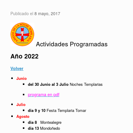
Saltar
al
Publicado el
8 mayo, 2017
contenido
Actividades Programadas
Año 2022
Volver
Junio
del 30 Junio al 3 Julio
Noches Templarias
programa en pdf
Julio
dia 9 y 10
Festa Templaria Tomar
Agosto
dia 8
Montealegre
dia 13
Mondoñedo