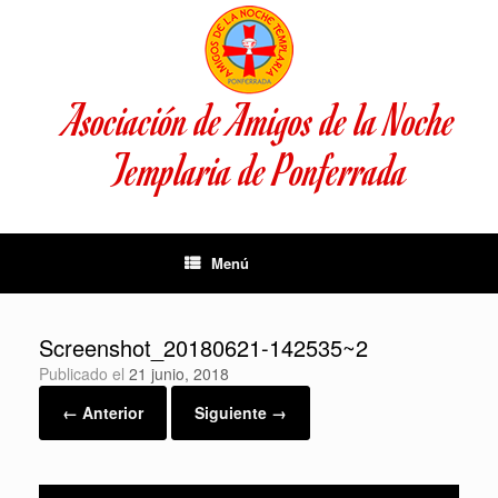
Saltar
al
contenido
Asociación de Amigos de la Noche
Templaria de Ponferrada
Menú
Screenshot_20180621-142535~2
Publicado el
21 junio, 2018
← Anterior
Siguiente →