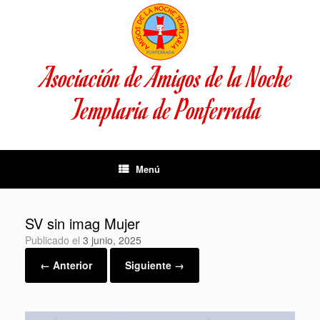
Saltar
al
contenido
Asociación de Amigos de la Noche
Templaria de Ponferrada
Menú
SV sin imag Mujer
Publicado el
3 junio, 2025
← Anterior
Siguiente →