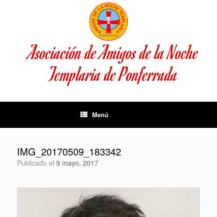
Saltar
al
contenido
Asociación de Amigos de la Noche
Templaria de Ponferrada
Menú
IMG_20170509_183342
Publicado el
9 mayo, 2017