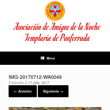
Saltar
al
contenido
Asociación de Amigos de la Noche
Templaria de Ponferrada
Menú
IMG-20170712-WA0049
Publicado el
17 julio, 2017
← Anterior
Siguiente →