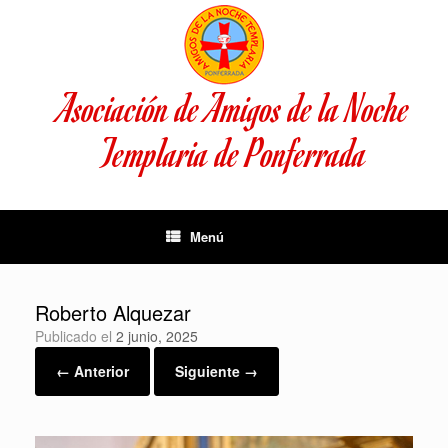
Saltar
al
contenido
Asociación de Amigos de la Noche
Templaria de Ponferrada
Menú
Roberto Alquezar
Publicado el
2 junio, 2025
← Anterior
Siguiente →